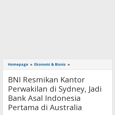
BNI
Homepage
»
Ekonomi & Bisnis
»
Resmikan
Kantor
BNI Resmikan Kantor
Perwakilan
di
Perwakilan di Sydney, Jadi
Sydney,
Bank Asal Indonesia
Jadi
Bank
Pertama di Australia
Asal
Indonesia