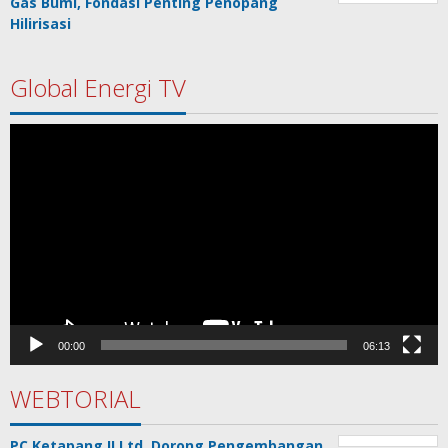
Gas Bumi, Fondasi Penting Penopang
Hilirisasi
Global Energi TV
Pemutar
Video
00:00
06:13
WEBTORIAL
PC Ketapang II Ltd. Dorong Pengembangan