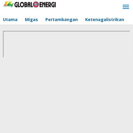
Lewati
ke
konten
Utama
Migas
Pertambangan
Ketenagalistrikan