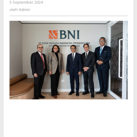
oleh
5 September 2024
Pertama
Admin
oleh
Admin
di
Australia