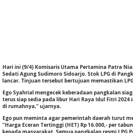
Hari ini (9/4) Komisaris Utama Pertamina Patra Ni
Sedati Agung Sudimoro Sidoarjo. Stok LPG di Pang
lancar. Tinjuan tersebut bertujuan memastikan LPG
Ego Syahrial mengecek keberadaan pangkalan siaga
terus siap sedia pada libur Hari Raya Idul Fitri 20
di rumahnya,” ujarnya.
Ego pun meminta agar pemerintah daerah turut me
“Harga Eceran Tertinggi (HET) Rp 16.000,- per tabu
kepada masyarakat. Semua pangkalan resmi LPG Per