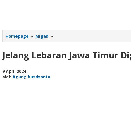
Jelang
Homepage
»
Migas
»
Lebaran
Jawa
Jelang Lebaran Jawa Timur D
Timur
Diguyur
Hampir
3
oleh
9 April 2024
Juta
Agung
oleh
Agung Kusdyanto
Tabung
Kusdyanto
LPG
Tambahan