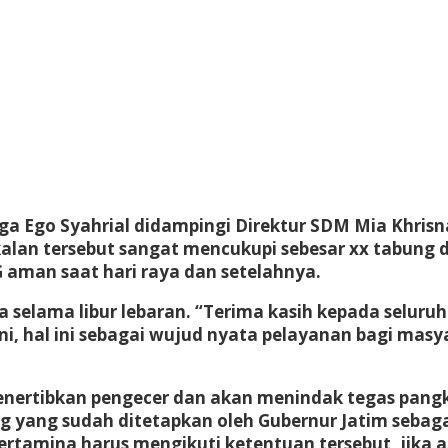
aga Ego Syahrial didampingi Direktur SDM Mia Khris
kalan tersebut sangat mencukupi sebesar xx tabung
 aman saat hari raya dan setelahnya.
 selama libur lebaran. “Terima kasih kepada selur
24 ini, hal ini sebagai wujud nyata pelayanan bagi m
nertibkan pengecer dan akan menindak tegas pangka
ng yang sudah ditetapkan oleh Gubernur Jatim sebagai
tamina harus mengikuti ketentuan tersebut, jika a