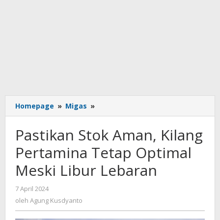
Pastikan
Homepage
»
Migas
»
Stok
Aman,
Pastikan Stok Aman, Kilang
Kilang
Pertamina
Pertamina Tetap Optimal
Tetap
Meski Libur Lebaran
Optimal
Meski
Libur
oleh
7 April 2024
Agung
Lebaran
oleh
Agung Kusdyanto
Kusdyanto