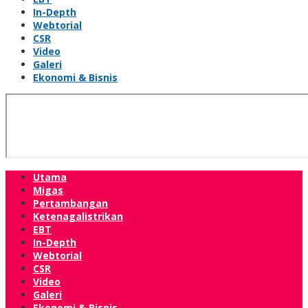
In-Depth
Webtorial
CSR
Video
Galeri
Ekonomi & Bisnis
Utama
Migas
Pertambangan
Ketenagalistrikan
EBT
In-Depth
Webtorial
CSR
Video
Galeri
Ekonomi & Bisnis