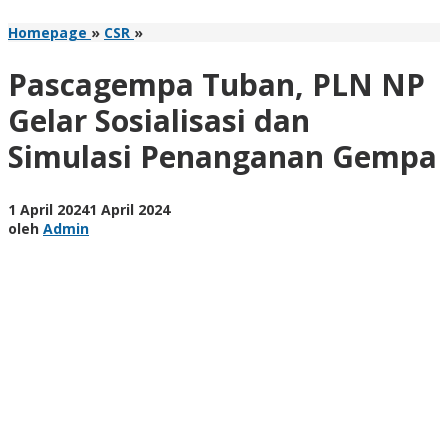
Pascagempa
Homepage
»
CSR
»
Tuban,
PLN
Pascagempa Tuban, PLN NP
NP
Gelar
Gelar Sosialisasi dan
Sosialisasi
Simulasi Penanganan Gempa
dan
Simulasi
Penanganan
Gempa
oleh
1 April 2024
1 April 2024
Admin
oleh
Admin