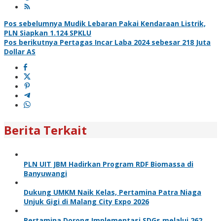
Navigasi
Pos sebelumnya
Mudik Lebaran Pakai Kendaraan Listrik,
PLN Siapkan 1.124 SPKLU
pos
Pos berikutnya
Pertagas Incar Laba 2024 sebesar 218 Juta
Dollar AS
Berita Terkait
PLN UIT JBM Hadirkan Program RDF Biomassa di
Banyuwangi
Dukung UMKM Naik Kelas, Pertamina Patra Niaga
Unjuk Gigi di Malang City Expo 2026
Pertamina Dorong Implementasi SDGs melalui 262