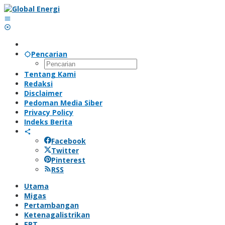
Lewati
ke
konten
Pencarian
Tentang Kami
Redaksi
Disclaimer
Pedoman Media Siber
Privacy Policy
Indeks Berita
Facebook
Twitter
Pinterest
RSS
Utama
Migas
Pertambangan
Ketenagalistrikan
EBT