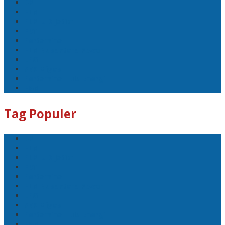
BNI
PLN
PLN UID Jatim
EBT
Pertamina
PLN Nusantara Power
LPG
SKK Migas
Pertamina Hulu Energi
PGN
Tag Populer
BNI
PLN
PLN UID Jatim
EBT
Pertamina
PLN Nusantara Power
LPG
SKK Migas
Pertamina Hulu Energi
PGN