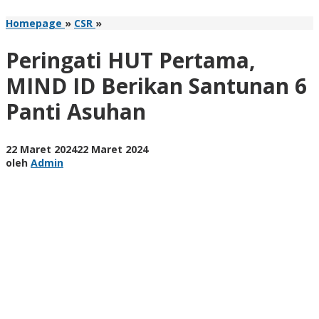
Peringati
Homepage
»
CSR
»
HUT
Pertama,
Peringati HUT Pertama,
MIND
ID
MIND ID Berikan Santunan 6
Berikan
Panti Asuhan
Santunan
6
Panti
Asuhan
oleh
22 Maret 2024
22 Maret 2024
Admin
oleh
Admin