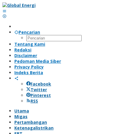
Lewati
ke
konten
Pencarian
Tentang Kami
Redaksi
Disclaimer
Pedoman Media Siber
Privacy Policy
Indeks Berita
Facebook
Twitter
Pinterest
RSS
Utama
Migas
Pertambangan
Ketenagalistrikan
EBT