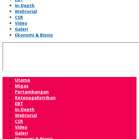
In-Depth
Webtorial
CSR
Video
Galeri
Ekonomi & Bisnis
Utama
Migas
Pertambangan
Ketenagalistrikan
EBT
In-Depth
Webtorial
CSR
Video
Galeri
Ekonomi & Bisnis