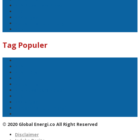
PLN Nusantara Power
LPG
SKK Migas
Pertamina Hulu Energi
PGN
Tag Populer
BNI
PLN
PLN UID Jatim
EBT
Pertamina
PLN Nusantara Power
LPG
SKK Migas
Pertamina Hulu Energi
PGN
© 2020 Global Energi.co All Right Reserved
Disclaimer