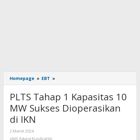
PLTS
Homepage
»
EBT
»
Tahap
1
PLTS Tahap 1 Kapasitas 10
Kapasitas
10
MW Sukses Dioperasikan
MW
di IKN
Sukses
Dioperasikan
di
oleh
2 Maret 2024
Agung
IKN
oleh
Agung Kusdyanto