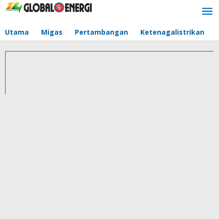
Lewati
ke
konten
Utama
Migas
Pertambangan
Ketenagalistrikan