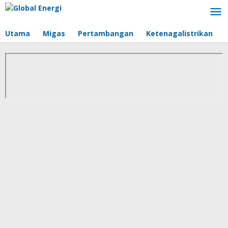
Lewati
ke
konten
Utama
Migas
Pertambangan
Ketenagalistrikan