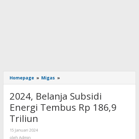
2024,
Homepage
»
Migas
»
Belanja
Subsidi
2024, Belanja Subsidi
Energi
Tembus
Energi Tembus Rp 186,9
Rp
Triliun
186,9
Triliun
oleh
15 Januari 2024
Admin
oleh
Admin