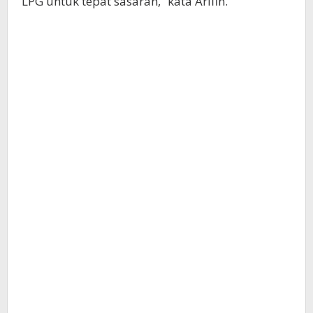
LPG untuk tepat sasaran,” kata Arifin.