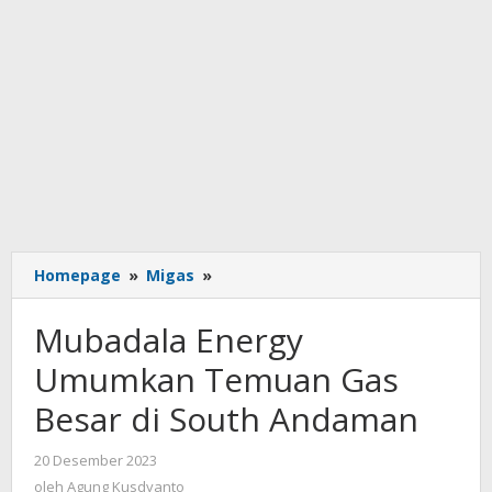
Mubadala
Homepage
»
Migas
»
Energy
Umumkan
Mubadala Energy
Temuan
Gas
Umumkan Temuan Gas
Besar
Besar di South Andaman
di
South
Andaman
oleh
20 Desember 2023
Agung
oleh
Agung Kusdyanto