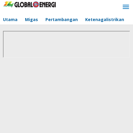
Lewati
ke
konten
Utama
Migas
Pertambangan
Ketenagalistrikan