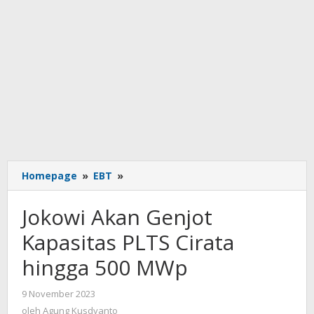
Jokowi
Homepage
»
EBT
»
Akan
Genjot
Jokowi Akan Genjot
Kapasitas
PLTS
Kapasitas PLTS Cirata
Cirata
hingga 500 MWp
hingga
500
MWp
oleh
9 November 2023
Agung
oleh
Agung Kusdyanto