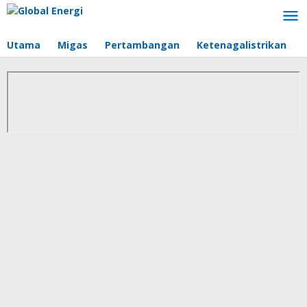
Lewati
ke
konten
Utama
Migas
Pertambangan
Ketenagalistrikan