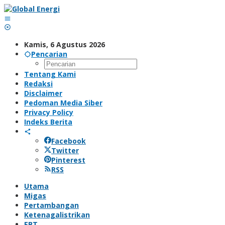
Lewati
ke
konten
Kamis, 6 Agustus 2026
Pencarian
Tentang Kami
Redaksi
Disclaimer
Pedoman Media Siber
Privacy Policy
Indeks Berita
Facebook
Twitter
Pinterest
RSS
Utama
Migas
Pertambangan
Ketenagalistrikan
EBT