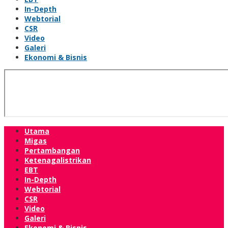
In-Depth
Webtorial
CSR
Video
Galeri
Ekonomi & Bisnis
Utama
Migas
Pertambangan
Ketenagalistrikan
EBT
In-Depth
Webtorial
CSR
Video
Galeri
Ekonomi & Bisnis