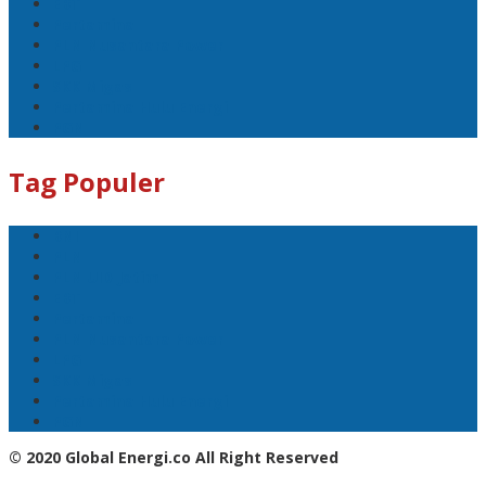
EBT
Pertamina
PLN Nusantara Power
LPG
SKK Migas
Pertamina Hulu Energi
PGN
Tag Populer
BNI
PLN
PLN UID Jatim
EBT
Pertamina
PLN Nusantara Power
LPG
SKK Migas
Pertamina Hulu Energi
PGN
© 2020 Global Energi.co All Right Reserved