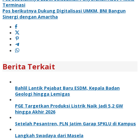
Navigasi
Terminasi
pos
Pos berikutnya
Dukung Digitalisasi UMKM, BNI Bangun
Sinergi dengan Amartha
Berita Terkait
Bahlil Lantik Pejabat Baru ESDM, Kepala Badan
Geologi hingga Lemigas
PGE Targetkan Produksi Listrik Naik Jadi 5,2 GW
hingga Akhir 2026
Setelah Pesantren, PLN Jatim Garap SPKLU di Kampus
Langkah Swadaya dari Masela