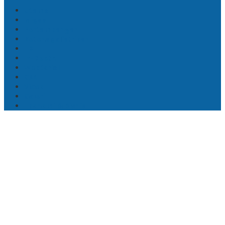
Utama
Migas
Pertambangan
Ketenagalistrikan
EBT
In-Depth
Webtorial
CSR
Video
Galeri
Ekonomi & Bisnis