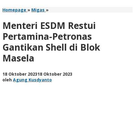
Menteri
Homepage
»
Migas
»
ESDM
Restui
Menteri ESDM Restui
Pertamina-
Petronas
Pertamina-Petronas
Gantikan
Gantikan Shell di Blok
Shell
di
Masela
Blok
Masela
oleh
18 Oktober 2023
18 Oktober 2023
Agung
oleh
Agung Kusdyanto
Kusdyanto