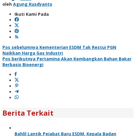
oleh
Agung Kusdyanto
Ikuti Kami Pada
Navigasi
Pos sebelumnya
Kementerian ESDM Tak Restui PGN
Naikkan Harga Gas Industri
pos
Pos berikutnya
Pertamina Akan Kembangkan Bahan Bakar
Berbasis Bioenergi
Berita Terkait
Bahlil Lantik Pejabat Baru ESDM, Kepala Badan