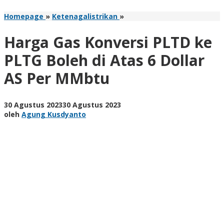
Harga
Homepage
»
Ketenagalistrikan
»
Gas
Konversi
Harga Gas Konversi PLTD ke
PLTD
ke
PLTG Boleh di Atas 6 Dollar
PLTG
AS Per MMbtu
Boleh
di
Atas
6
oleh
30 Agustus 2023
30 Agustus 2023
Dollar
Agung
oleh
Agung Kusdyanto
AS
Kusdyanto
Per
MMbtu