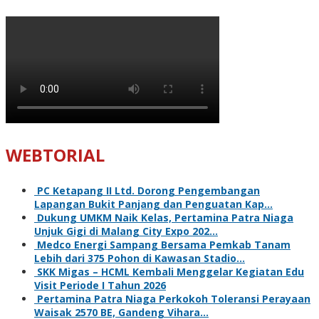
WEBTORIAL
PC Ketapang II Ltd. Dorong Pengembangan
Lapangan Bukit Panjang dan Penguatan Kap…
Dukung UMKM Naik Kelas, Pertamina Patra Niaga
Unjuk Gigi di Malang City Expo 202…
Medco Energi Sampang Bersama Pemkab Tanam
Lebih dari 375 Pohon di Kawasan Stadio…
SKK Migas – HCML Kembali Menggelar Kegiatan Edu
Visit Periode I Tahun 2026
Pertamina Patra Niaga Perkokoh Toleransi Perayaan
Waisak 2570 BE, Gandeng Vihara…