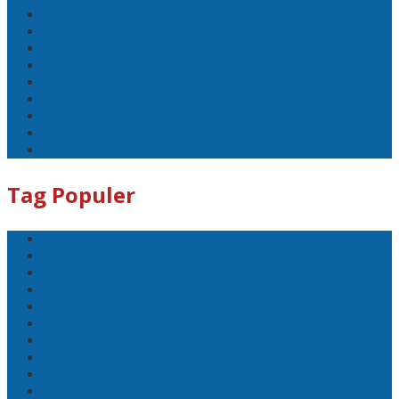
PLN
PLN UID Jatim
EBT
Pertamina
PLN Nusantara Power
LPG
SKK Migas
Pertamina Hulu Energi
PGN
Tag Populer
BNI
PLN
PLN UID Jatim
EBT
Pertamina
PLN Nusantara Power
LPG
SKK Migas
Pertamina Hulu Energi
PGN