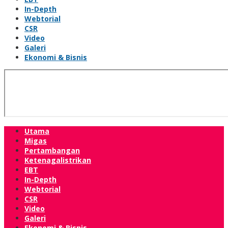
In-Depth
Webtorial
CSR
Video
Galeri
Ekonomi & Bisnis
Utama
Migas
Pertambangan
Ketenagalistrikan
EBT
In-Depth
Webtorial
CSR
Video
Galeri
Ekonomi & Bisnis