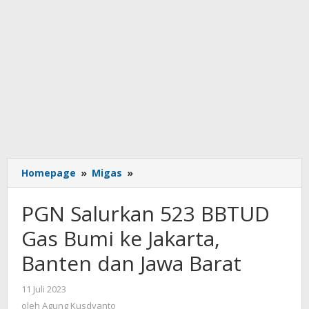
PGN
Homepage
»
Migas
»
Salurkan
523
PGN Salurkan 523 BBTUD
BBTUD
Gas
Gas Bumi ke Jakarta,
Bumi
Banten dan Jawa Barat
ke
Jakarta,
Banten
oleh
11 Juli 2023
Agung
dan
oleh
Agung Kusdyanto