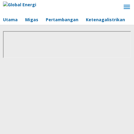
Lewati
ke
konten
Utama
Migas
Pertambangan
Ketenagalistrikan