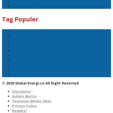
Pertamina Hulu Energi
PGN
Tag Populer
BNI
PLN
PLN UID Jatim
EBT
Pertamina
PLN Nusantara Power
LPG
SKK Migas
Pertamina Hulu Energi
PGN
© 2020 Global Energi.co All Right Reserved
Disclaimer
Indeks Berita
Pedoman Media Siber
Privacy Policy
Redaksi