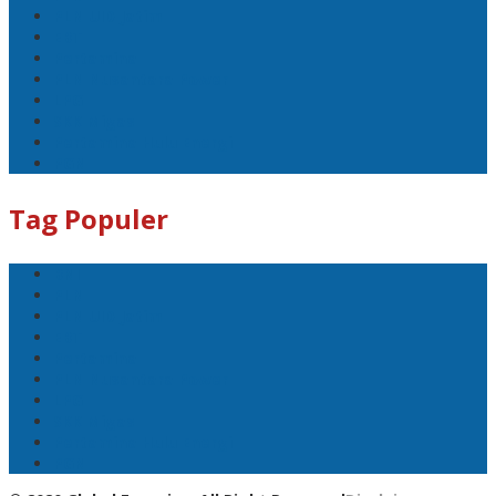
PLN UID Jatim
EBT
Pertamina
PLN Nusantara Power
LPG
SKK Migas
Pertamina Hulu Energi
PGN
Tag Populer
BNI
PLN
PLN UID Jatim
EBT
Pertamina
PLN Nusantara Power
LPG
SKK Migas
Pertamina Hulu Energi
PGN