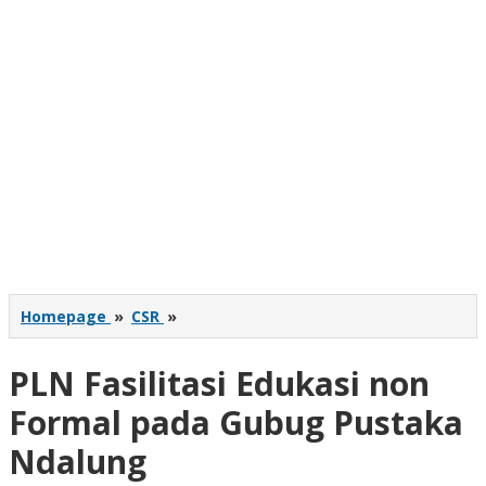
PLN
Homepage
»
CSR
»
Fasilitasi
Edukasi
PLN Fasilitasi Edukasi non
non
Formal
Formal pada Gubug Pustaka
pada
Gubug
Ndalung
Pustaka
Ndalung