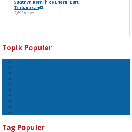
Saatnya Beralih ke Energi Baru
Terbarukan
2,692 views
Topik Populer
BNI
PLN
PLN UID Jatim
EBT
Pertamina
PLN Nusantara Power
LPG
SKK Migas
Pertamina Hulu Energi
PGN
Tag Populer