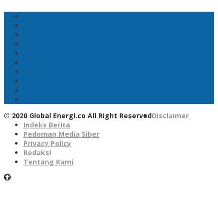
BNI
PLN
PLN UID Jatim
EBT
Pertamina
PLN Nusantara Power
LPG
SKK Migas
Pertamina Hulu Energi
PGN
© 2020 Global Energi.co All Right Reserved
Disclaimer
Indeks Berita
Pedoman Media Siber
Privacy Policy
Redaksi
Tentang Kami