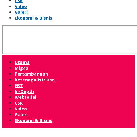
CSR
Video
Galeri
Ekonomi & Bisnis
Utama
Migas
Pertambangan
Ketenagalistrikan
EBT
In-Depth
Webtorial
CSR
Video
Galeri
Ekonomi & Bisnis