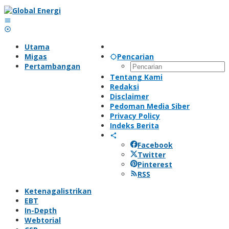
Lewati
ke
konten
Utama
Migas
Pencarian
Pertambangan
Tentang Kami
Redaksi
Disclaimer
Pedoman Media Siber
Privacy Policy
Indeks Berita
Facebook
Twitter
Pinterest
RSS
Ketenagalistrikan
EBT
In-Depth
Webtorial