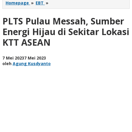
PLTS
Homepage
»
EBT
»
Pulau
Messah,
PLTS Pulau Messah, Sumber
Sumber
Energi
Energi Hijau di Sekitar Lokasi
Hijau
di
KTT ASEAN
Sekitar
Lokasi
KTT
oleh
7 Mei 2023
7 Mei 2023
ASEAN
Agung
oleh
Agung Kusdyanto
Kusdyanto