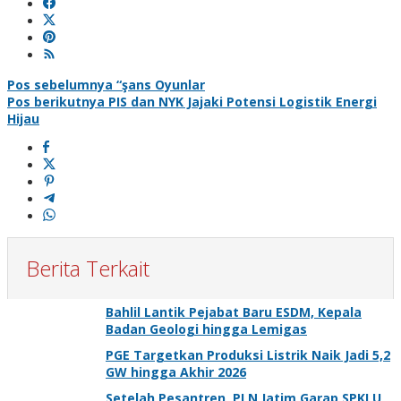
Navigasi
Pos sebelumnya
“şans Oyunlar
Pos berikutnya
PIS dan NYK Jajaki Potensi Logistik Energi
pos
Hijau
Berita Terkait
Bahlil Lantik Pejabat Baru ESDM, Kepala
Badan Geologi hingga Lemigas
PGE Targetkan Produksi Listrik Naik Jadi 5,2
GW hingga Akhir 2026
Setelah Pesantren, PLN Jatim Garap SPKLU