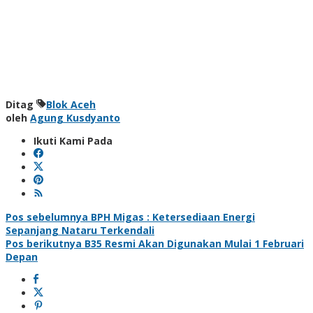
Ditag
Blok Aceh
oleh
Agung Kusdyanto
Ikuti Kami Pada
Navigasi
Pos sebelumnya
BPH Migas : Ketersediaan Energi
Sepanjang Nataru Terkendali
pos
Pos berikutnya
B35 Resmi Akan Digunakan Mulai 1 Februari
Depan