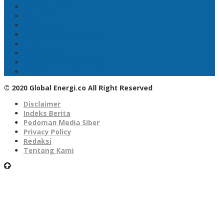
PLN UID Jatim
EBT
Pertamina
PLN Nusantara Power
LPG
SKK Migas
Pertamina Hulu Energi
PGN
© 2020 Global Energi.co All Right Reserved
Disclaimer
Indeks Berita
Pedoman Media Siber
Privacy Policy
Redaksi
Tentang Kami