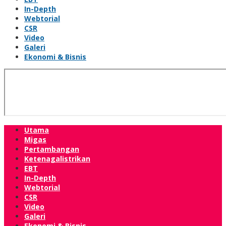
In-Depth
Webtorial
CSR
Video
Galeri
Ekonomi & Bisnis
Utama
Migas
Pertambangan
Ketenagalistrikan
EBT
In-Depth
Webtorial
CSR
Video
Galeri
Ekonomi & Bisnis