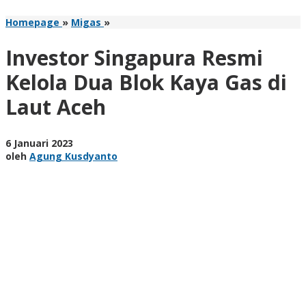
Investor
Homepage
»
Migas
»
Singapura
Resmi
Investor Singapura Resmi
Kelola
Dua
Kelola Dua Blok Kaya Gas di
Blok
Laut Aceh
Kaya
Gas
di
Laut
oleh
6 Januari 2023
Aceh
Agung
oleh
Agung Kusdyanto
Kusdyanto