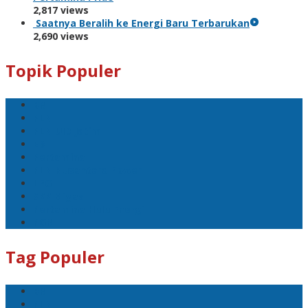
2,817 views
Saatnya Beralih ke Energi Baru Terbarukan
2,690 views
Topik Populer
BNI
PLN
PLN UID Jatim
EBT
Pertamina
PLN Nusantara Power
LPG
SKK Migas
Pertamina Hulu Energi
PGN
Tag Populer
BNI
PLN