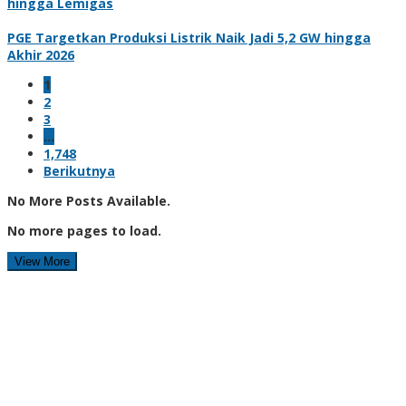
hingga Lemigas
PGE Targetkan Produksi Listrik Naik Jadi 5,2 GW hingga
Akhir 2026
1
2
3
…
1,748
Berikutnya
No More Posts Available.
No more pages to load.
View More