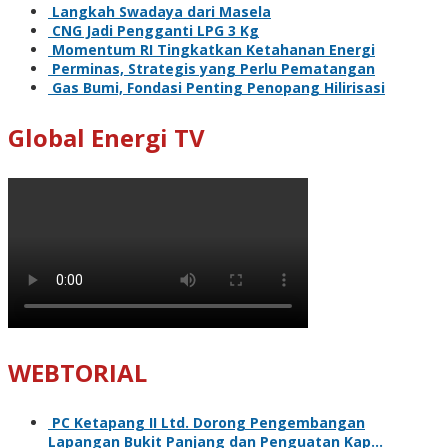
Langkah Swadaya dari Masela
CNG Jadi Pengganti LPG 3 Kg
Momentum RI Tingkatkan Ketahanan Energi
Perminas, Strategis yang Perlu Pematangan
Gas Bumi, Fondasi Penting Penopang Hilirisasi
Global Energi TV
WEBTORIAL
PC Ketapang II Ltd. Dorong Pengembangan
Lapangan Bukit Panjang dan Penguatan Kap…