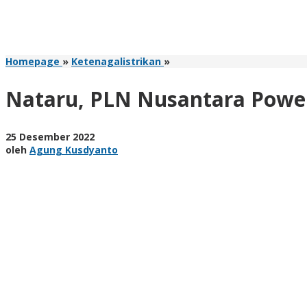
Nataru,
Homepage
»
Ketenagalistrikan
»
PLN
Nusantara
Nataru, PLN Nusantara Power
Power
Pastikan
Kesiagaan
oleh
25 Desember 2022
50
Agung
oleh
Agung Kusdyanto
Unit
Kusdyanto
Pembangkit