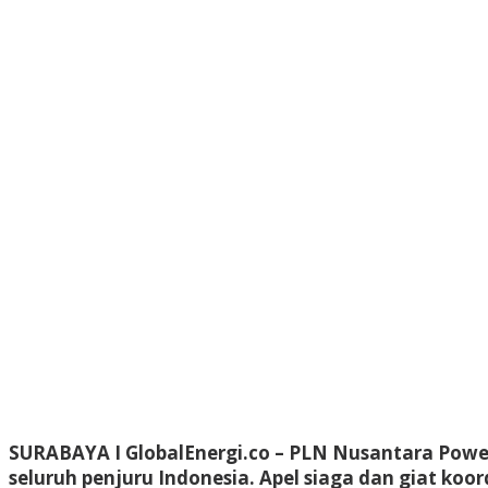
SURABAYA I GlobalEnergi.co
– PLN Nusantara Power 
seluruh penjuru Indonesia. Apel siaga dan giat koo