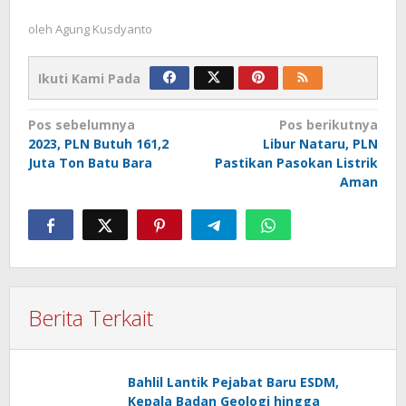
oleh
Agung Kusdyanto
Ikuti Kami Pada
Navigasi
Pos sebelumnya
Pos berikutnya
2023, PLN Butuh 161,2
Libur Nataru, PLN
pos
Juta Ton Batu Bara
Pastikan Pasokan Listrik
Aman
Berita Terkait
Bahlil Lantik Pejabat Baru ESDM,
Kepala Badan Geologi hingga