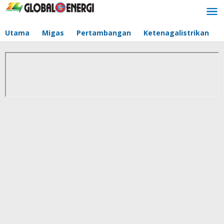
Lewati
ke
konten
Utama
Migas
Pertambangan
Ketenagalistrikan