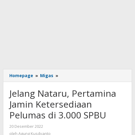
Jelang
Homepage
»
Migas
»
Nataru,
Pertamina
Jelang Nataru, Pertamina
Jamin
Ketersediaan
Jamin Ketersediaan
Pelumas
Pelumas di 3.000 SPBU
di
3.000
SPBU
oleh
20 Desember 2022
Agung
oleh
Agung Kusdyanto