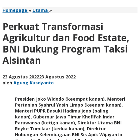
Perkuat
Homepage
»
Utama
»
Transformasi
Agrikultur
Perkuat Transformasi
dan
Food
Agrikultur dan Food Estate,
Estate,
BNI Dukung Program Taksi
BNI
Dukung
Alsintan
Program
Taksi
Alsintan
oleh
23 Agustus 2022
23 Agustus 2022
Agung
oleh
Agung Kusdyanto
Kusdyanto
Presiden Joko Widodo (keempat kanan), Menteri
Pertanian Syahrul Yasin Limpo (keenam kanan),
Menteri PUPR Basuki Hadimuljono (paling
kanan), Gubernur Jawa Timur Khofifah Indar
Parawansa (ketiga kanan), Direktur Utama BNI
Royke Tumilaar (kedua kanan), Direktur
Hubungan Kelembagaan BNI Sis Apik Wijayanto