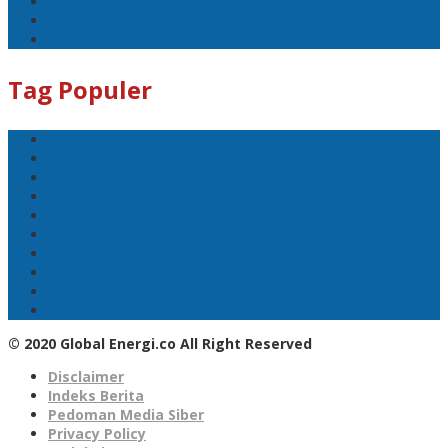
SKK Migas
Pertamina Hulu Energi
PGN
Tag Populer
BNI
PLN
PLN UID Jatim
EBT
Pertamina
PLN Nusantara Power
LPG
SKK Migas
Pertamina Hulu Energi
PGN
© 2020 Global Energi.co All Right Reserved
Disclaimer
Indeks Berita
Pedoman Media Siber
Privacy Policy