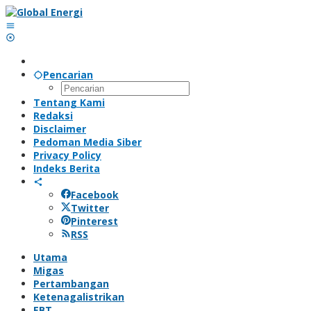
Lewati
ke
konten
Pencarian
Tentang Kami
Redaksi
Disclaimer
Pedoman Media Siber
Privacy Policy
Indeks Berita
Facebook
Twitter
Pinterest
RSS
Utama
Migas
Pertambangan
Ketenagalistrikan
EBT