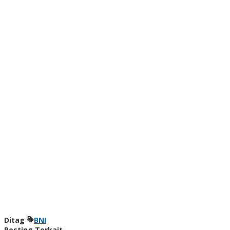
Ditag
BNI
Posting Terkait