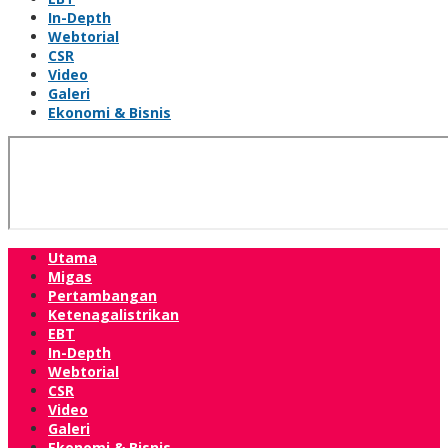
In-Depth
Webtorial
CSR
Video
Galeri
Ekonomi & Bisnis
Utama
Migas
Pertambangan
Ketenagalistrikan
EBT
In-Depth
Webtorial
CSR
Video
Galeri
Ekonomi & Bisnis