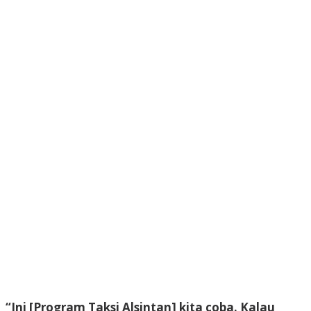
“Ini [Program Taksi Alsintan] kita coba. Kalau