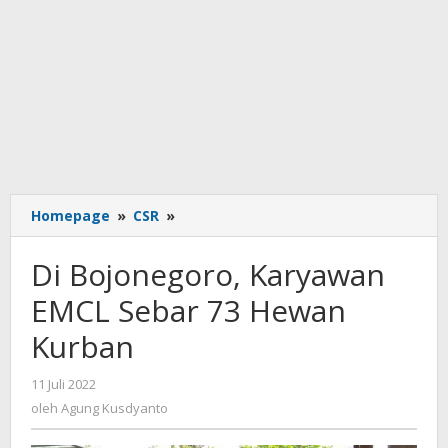
Di
Homepage
»
CSR
»
Bojonegoro,
Karyawan
Di Bojonegoro, Karyawan
EMCL
Sebar
EMCL Sebar 73 Hewan
73
Kurban
Hewan
Kurban
oleh
11 Juli 2022
Agung
oleh
Agung Kusdyanto
Kusdyanto