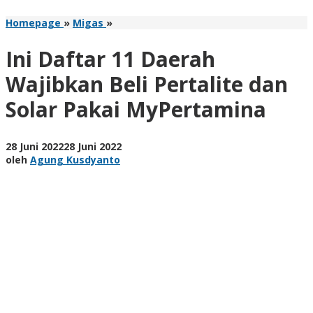
Ini
Homepage
»
Migas
»
Daftar
11
Ini Daftar 11 Daerah
Daerah
Wajibkan
Wajibkan Beli Pertalite dan
Beli
Solar Pakai MyPertamina
Pertalite
dan
Solar
Pakai
oleh
28 Juni 2022
28 Juni 2022
MyPertamina
Agung
oleh
Agung Kusdyanto
Kusdyanto