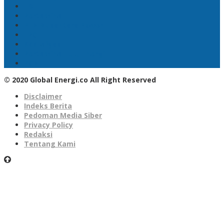
EBT
Pertamina
PLN Nusantara Power
LPG
SKK Migas
Pertamina Hulu Energi
PGN
© 2020 Global Energi.co All Right Reserved
Disclaimer
Indeks Berita
Pedoman Media Siber
Privacy Policy
Redaksi
Tentang Kami