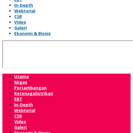
In-Depth
Webtorial
CSR
Video
Galeri
Ekonomi & Bisnis
Utama
Migas
Pertambangan
Ketenagalistrikan
EBT
In-Depth
Webtorial
CSR
Video
Galeri
Ekonomi & Bisnis