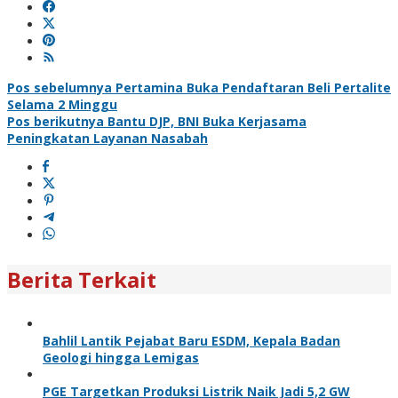
Navigasi
Pos sebelumnya
Pertamina Buka Pendaftaran Beli Pertalite
Selama 2 Minggu
pos
Pos berikutnya
Bantu DJP, BNI Buka Kerjasama
Peningkatan Layanan Nasabah
Berita Terkait
Bahlil Lantik Pejabat Baru ESDM, Kepala Badan
Geologi hingga Lemigas
PGE Targetkan Produksi Listrik Naik Jadi 5,2 GW