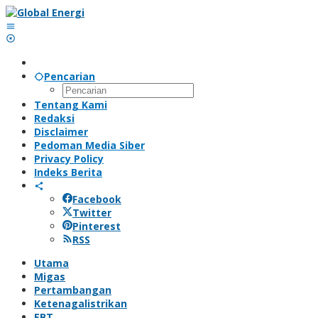
Lewati
ke
konten
Pencarian
Tentang Kami
Redaksi
Disclaimer
Pedoman Media Siber
Privacy Policy
Indeks Berita
Facebook
Twitter
Pinterest
RSS
Utama
Migas
Pertambangan
Ketenagalistrikan
EBT