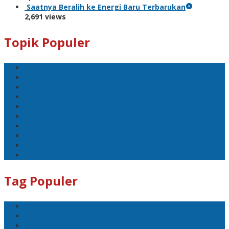
Saatnya Beralih ke Energi Baru Terbarukan
2,691 views
Topik Populer
BNI
PLN
PLN UID Jatim
EBT
Pertamina
PLN Nusantara Power
LPG
SKK Migas
Pertamina Hulu Energi
PGN
Tag Populer
BNI
PLN
PLN UID Jatim