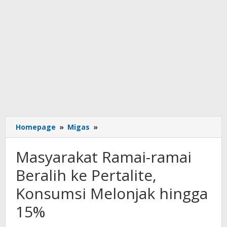
Masyarakat
Homepage
»
Migas
»
Ramai-
ramai
Masyarakat Ramai-ramai
Beralih
ke
Beralih ke Pertalite,
Pertalite,
Konsumsi Melonjak hingga
Konsumsi
Melonjak
15%
hingga
15%