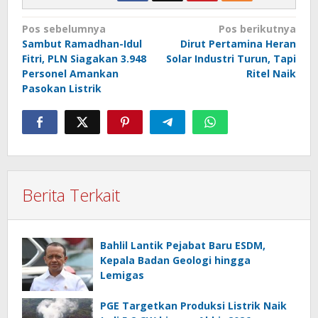
Navigasi
Pos sebelumnya
Pos berikutnya
Sambut Ramadhan-Idul
Dirut Pertamina Heran
pos
Fitri, PLN Siagakan 3.948
Solar Industri Turun, Tapi
Personel Amankan
Ritel Naik
Pasokan Listrik
Berita Terkait
Bahlil Lantik Pejabat Baru ESDM,
Kepala Badan Geologi hingga
Lemigas
PGE Targetkan Produksi Listrik Naik