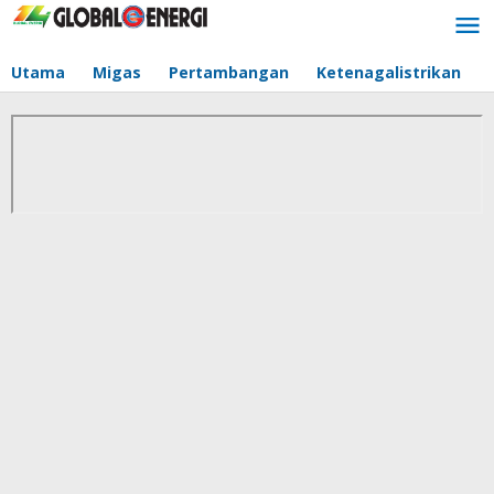
Lewati
ke
konten
Utama
Migas
Pertambangan
Ketenagalistrikan