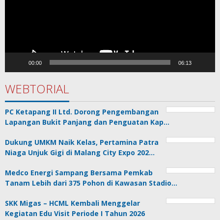
00:00
06:13
WEBTORIAL
PC Ketapang II Ltd. Dorong Pengembangan
Lapangan Bukit Panjang dan Penguatan Kap…
Dukung UMKM Naik Kelas, Pertamina Patra
Niaga Unjuk Gigi di Malang City Expo 202…
Medco Energi Sampang Bersama Pemkab
Tanam Lebih dari 375 Pohon di Kawasan Stadio…
SKK Migas – HCML Kembali Menggelar
Kegiatan Edu Visit Periode I Tahun 2026