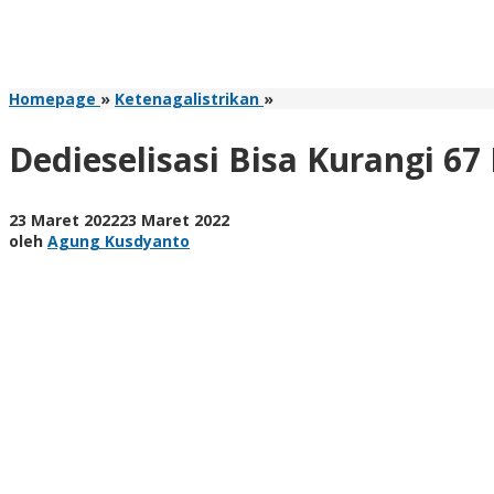
Dedieselisasi
Homepage
»
Ketenagalistrikan
»
Bisa
Kurangi
Dedieselisasi Bisa Kurangi 67
67
Ribu
Kilo
oleh
23 Maret 2022
23 Maret 2022
Liter
Agung
oleh
Agung Kusdyanto
Konsumsi
Kusdyanto
BBM