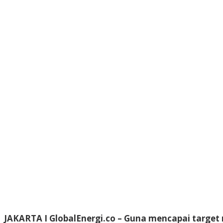
JAKARTA I GlobalEnergi.co
– Guna mencapai target n