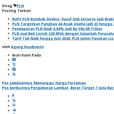
Ditag
PLN
Posting Terkait
RUPS PLN Rombak Direksi, Yusuf Didi Setiarto Jadi Wakil
PLN Targetkan Pangkas 44 Anak Usaha jadi 23 hingga 
Pendapatan PLN Naik 6,84% Jadi Rp 582,68 Triliun
PLN Jual Beli Listrik 326 MVA dengan Sejumlah Perus
Tarif Tak Naik hingga Juni 2026, PLN Jamin Pasokan Lis
oleh
Agung Kusdyanto
Ikuti Kami Pada
Navigasi
Pos sebelumnya
‘Menunggu’ Harga Pertamax
Pos berikutnya
Pengeboran Lambat, Berat Target 1 Juta Bar
pos