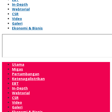
In-Depth
Webtorial
CSR
Video
Galeri
Ekonomi & Bisnis
Utama
Migas
Pertambangan
Ketenagalistrikan
EBT
In-Depth
Webtorial
CSR
Video
Galeri
Ekonomi & Bisnis