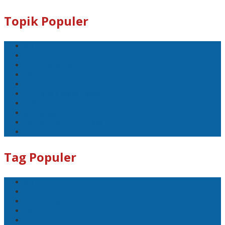
Topik Populer
BNI
PLN
PLN UID Jatim
EBT
Pertamina
PLN Nusantara Power
LPG
SKK Migas
Pertamina Hulu Energi
PGN
Tag Populer
BNI
PLN
PLN UID Jatim
EBT
Pertamina