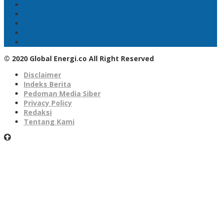
PLN Nusantara Power
LPG
SKK Migas
Pertamina Hulu Energi
PGN
© 2020 Global Energi.co All Right Reserved
Disclaimer
Indeks Berita
Pedoman Media Siber
Privacy Policy
Redaksi
Tentang Kami