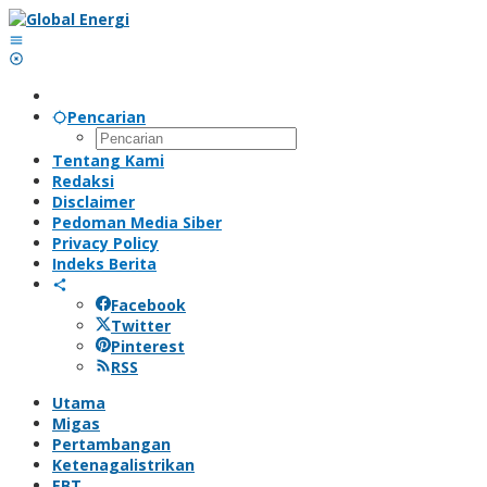
Lewati
ke
konten
Pencarian
Tentang Kami
Redaksi
Disclaimer
Pedoman Media Siber
Privacy Policy
Indeks Berita
Facebook
Twitter
Pinterest
RSS
Utama
Migas
Pertambangan
Ketenagalistrikan
EBT