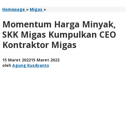
Momentum
Homepage
»
Migas
»
Harga
Minyak,
Momentum Harga Minyak,
SKK
Migas
SKK Migas Kumpulkan CEO
Kumpulkan
Kontraktor Migas
CEO
Kontraktor
Migas
oleh
15 Maret 2022
15 Maret 2022
Agung
oleh
Agung Kusdyanto
Kusdyanto