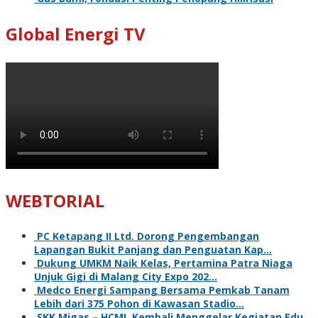
Global Energi TV
WEBTORIAL
PC Ketapang II Ltd. Dorong Pengembangan
Lapangan Bukit Panjang dan Penguatan Kap…
Dukung UMKM Naik Kelas, Pertamina Patra Niaga
Unjuk Gigi di Malang City Expo 202…
Medco Energi Sampang Bersama Pemkab Tanam
Lebih dari 375 Pohon di Kawasan Stadio…
SKK Migas – HCML Kembali Menggelar Kegiatan Edu