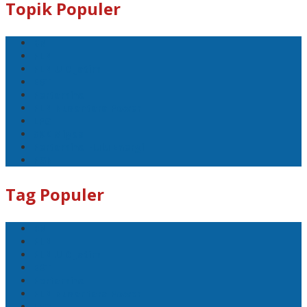
Topik Populer
BNI
PLN
PLN UID Jatim
EBT
Pertamina
PLN Nusantara Power
LPG
SKK Migas
Pertamina Hulu Energi
PGN
Tag Populer
BNI
PLN
PLN UID Jatim
EBT
Pertamina
PLN Nusantara Power
LPG