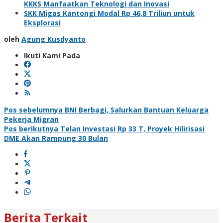
KKKS Manfaatkan Teknologi dan Inovasi
SKK Migas Kantongi Modal Rp 46,8 Triliun untuk
Eksplorasi
oleh
Agung Kusdyanto
Ikuti Kami Pada
Navigasi
Pos sebelumnya
BNI Berbagi, Salurkan Bantuan Keluarga
Pekerja Migran
pos
Pos berikutnya
Telan Investasi Rp 33 T, Proyek Hilirisasi
DME Akan Rampung 30 Bulan
Berita Terkait