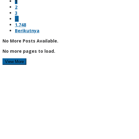
1
2
3
…
1,748
Berikutnya
No More Posts Available.
No more pages to load.
View More