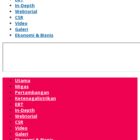
In-Depth
Webtorial
CSR
Video
Galeri
Ekonomi & Bisnis
Utama
Migas
Pertambangan
Ketenagalistrikan
EBT
In-Depth
Webtorial
CSR
Video
Galeri
Ekonomi & Bisnis