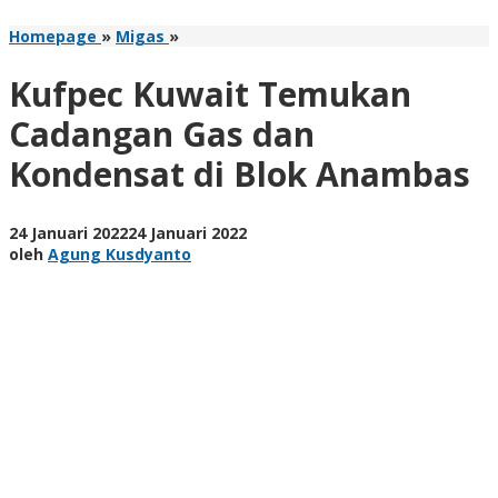
Kufpec
Homepage
»
Migas
»
Kuwait
Temukan
Kufpec Kuwait Temukan
Cadangan
Gas
Cadangan Gas dan
dan
Kondensat di Blok Anambas
Kondensat
di
Blok
Anambas
oleh
24 Januari 2022
24 Januari 2022
Agung
oleh
Agung Kusdyanto
Kusdyanto