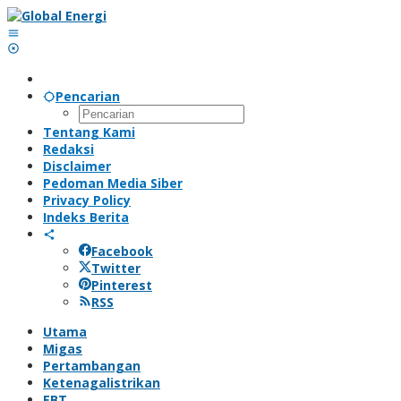
Lewati
ke
konten
Pencarian
Tentang Kami
Redaksi
Disclaimer
Pedoman Media Siber
Privacy Policy
Indeks Berita
Facebook
Twitter
Pinterest
RSS
Utama
Migas
Pertambangan
Ketenagalistrikan
EBT