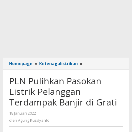
PLN
Homepage
»
Ketenagalistrikan
»
Pulihkan
Pasokan
PLN Pulihkan Pasokan
Listrik
Pelanggan
Listrik Pelanggan
Terdampak
Terdampak Banjir di Grati
Banjir
di
Grati
oleh
18 Januari 2022
Agung
oleh
Agung Kusdyanto
Kusdyanto