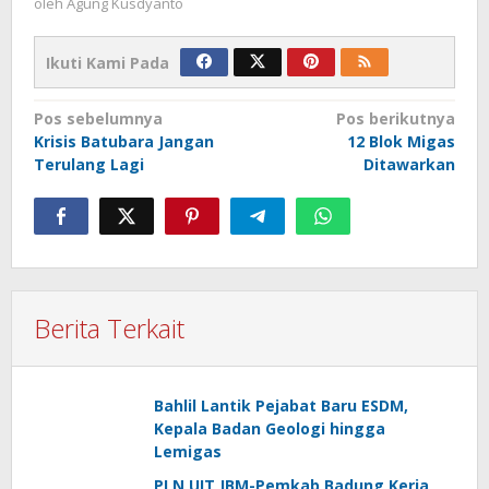
oleh
Agung Kusdyanto
Ikuti Kami Pada
Navigasi
Pos sebelumnya
Pos berikutnya
Krisis Batubara Jangan
12 Blok Migas
pos
Terulang Lagi
Ditawarkan
Berita Terkait
Bahlil Lantik Pejabat Baru ESDM,
Kepala Badan Geologi hingga
Lemigas
PLN UIT JBM-Pemkab Badung Kerja