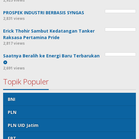
2,925 views
PROSPEK INDUSTRI BERBASIS SYNGAS
2,831 views
Erick Thohir Sambut Kedatangan Tanker
Raksasa Pertamina Pride
2,817 views
Saatnya Beralih ke Energi Baru Terbarukan
2,691 views
Topik Populer
BNI
PLN
PLN UID Jatim
EBT