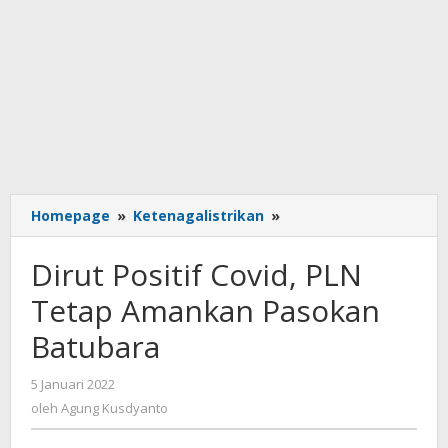
Dirut
Homepage
»
Ketenagalistrikan
»
Positif
Covid,
Dirut Positif Covid, PLN
PLN
Tetap
Tetap Amankan Pasokan
Amankan
Batubara
Pasokan
Batubara
oleh
5 Januari 2022
Agung
oleh
Agung Kusdyanto
Kusdyanto