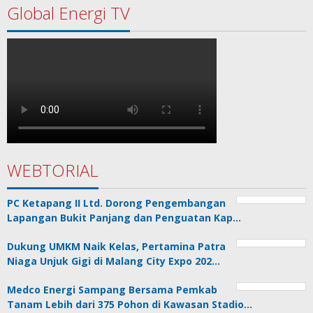
Global Energi TV
WEBTORIAL
PC Ketapang II Ltd. Dorong Pengembangan
Lapangan Bukit Panjang dan Penguatan Kap…
Dukung UMKM Naik Kelas, Pertamina Patra
Niaga Unjuk Gigi di Malang City Expo 202…
Medco Energi Sampang Bersama Pemkab
Tanam Lebih dari 375 Pohon di Kawasan Stadio…