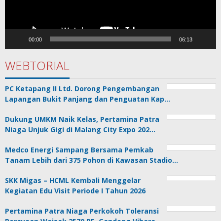
00:00
06:13
WEBTORIAL
PC Ketapang II Ltd. Dorong Pengembangan
Lapangan Bukit Panjang dan Penguatan Kap…
Dukung UMKM Naik Kelas, Pertamina Patra
Niaga Unjuk Gigi di Malang City Expo 202…
Medco Energi Sampang Bersama Pemkab
Tanam Lebih dari 375 Pohon di Kawasan Stadio…
SKK Migas – HCML Kembali Menggelar
Kegiatan Edu Visit Periode I Tahun 2026
Pertamina Patra Niaga Perkokoh Toleransi