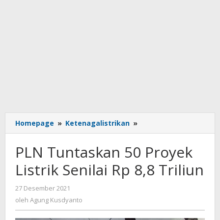
PLN
Homepage
»
Ketenagalistrikan
»
Tuntaskan
50
PLN Tuntaskan 50 Proyek
Proyek
Listrik
Listrik Senilai Rp 8,8 Triliun
Senilai
Rp
oleh
27 Desember 2021
8,8
Agung
oleh
Agung Kusdyanto
Triliun
Kusdyanto