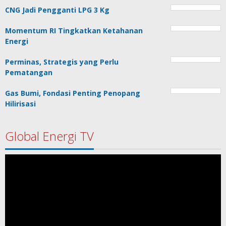
CNG Jadi Pengganti LPG 3 Kg
Momentum RI Tingkatkan Ketahanan
Energi
Perminas, Strategis yang Perlu
Pematangan
Gas Bumi, Fondasi Penting Penopang
Hilirisasi
Global Energi TV
Pemutar
Video