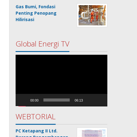
Gas Bumi, Fondasi
Penting Penopang
Hilirisasi
Global Energi TV
Pemutar
Video
00:00
06:13
WEBTORIAL
PC Ketapang II Ltd.