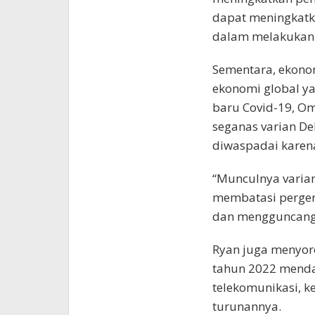
dapat meningkatk
dalam melakukan k
Sementara, ekonom
ekonomi global y
baru Covid-19, Om
seganas varian De
diwaspadai karen
“Munculnya varian
membatasi perger
dan mengguncang 
Ryan juga menyoro
tahun 2022 mendat
telekomunikasi, k
turunannya.