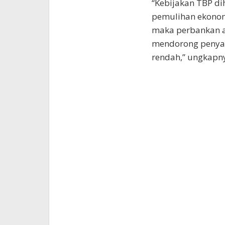
“Kebijakan TBP d
pemulihan ekonomi
maka perbankan ak
mendorong penyal
rendah,” ungkapn