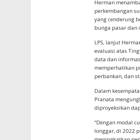
Herman menambahk
perkembangan su
yang cenderung b
bunga pasar dan i
LPS, lanjut Herm
evaluasi atas Ti
data dan informasi
memperhatikan pr
perbankan, dan st
Dalam kesempatan
Pranata mengungk
diproyeksikan dap
“Dengan modal cu
longgar, di 2022
meningkatkan pen