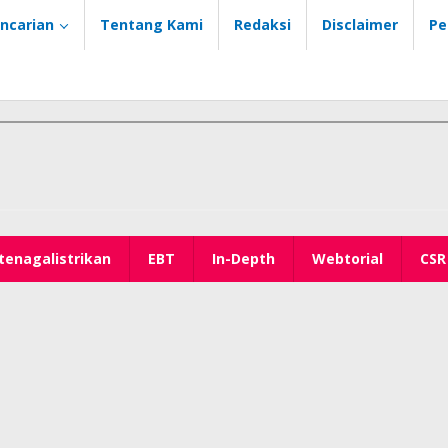
ncarian
Tentang Kami
Redaksi
Disclaimer
Pe
tenagalistrikan
EBT
In-Depth
Webtorial
CSR