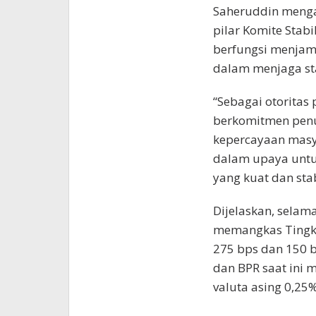
Saheruddin menga
pilar Komite Stabi
berfungsi menjam
dalam menjaga sta
“Sebagai otoritas
berkomitmen penu
kepercayaan masy
dalam upaya unt
yang kuat dan stab
Dijelaskan, selama
memangkas Tingka
275 bps dan 150 
dan BPR saat ini 
valuta asing 0,25%