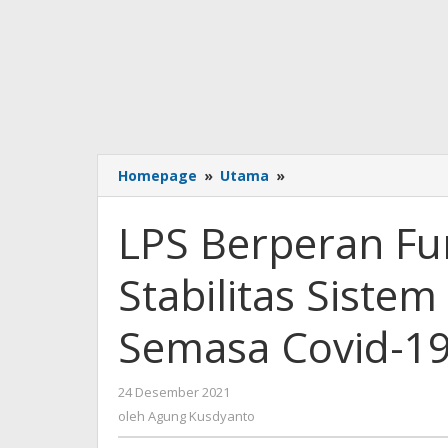
LPS
Homepage
»
Utama
»
Berperan
Fundamental
LPS Berperan Fu
Jaga
Stabilitas
Stabilitas Sist
Sistem
Keuangan
Perbankan
Semasa Covid-1
Semasa
Covid-
19
oleh
24 Desember 2021
Agung
oleh
Agung Kusdyanto
Kusdyanto