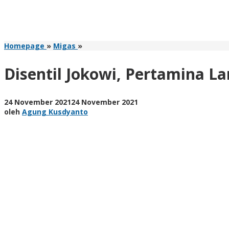
Disentil
Homepage
»
Migas
»
Jokowi,
Pertamina
Disentil Jokowi, Pertamina L
Langsung
Kebut
Pengerjaan
oleh
24 November 2021
24 November 2021
Proyek
Agung
oleh
Agung Kusdyanto
Kilang
Kusdyanto
Tuban