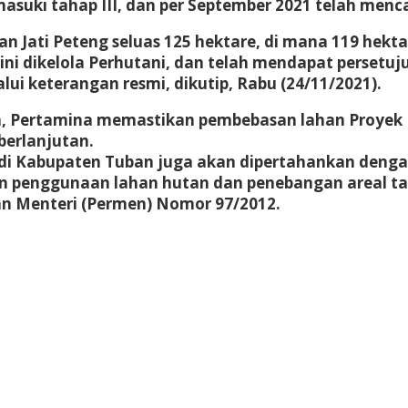
ki tahap III, dan per September 2021 telah mencapa
utan Jati Peteng seluas 125 hektare, di mana 119 hek
 ini dikelola Perhutani, dan telah mendapat persetuj
i keterangan resmi, dikutip, Rabu (24/11/2021).
a, Pertamina memastikan pembebasan lahan Proyek Ki
berlanjutan.
i Kabupaten Tuban juga akan dipertahankan dengan k
uan penggunaan lahan hutan dan penebangan areal ta
n Menteri (Permen) Nomor 97/2012.