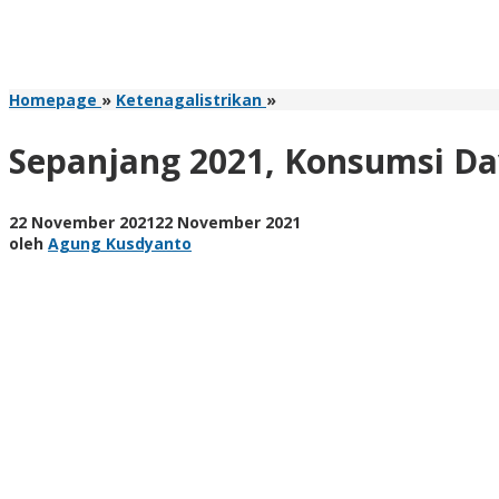
Sepanjang
Homepage
»
Ketenagalistrikan
»
2021,
Konsumsi
Sepanjang 2021, Konsumsi Day
Daya
Mobil
Listrik
oleh
22 November 2021
22 November 2021
Capai
Agung
oleh
Agung Kusdyanto
45.000
Kusdyanto
kWh