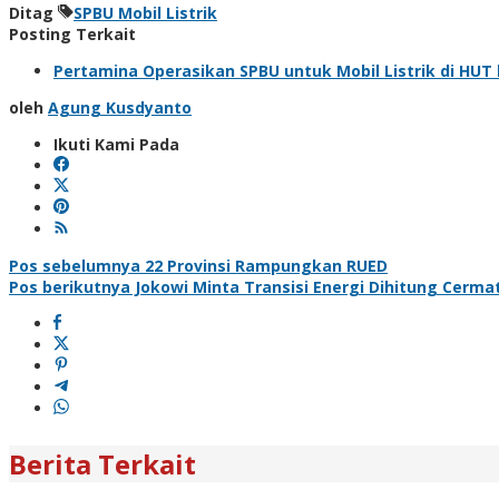
Ditag
SPBU Mobil Listrik
Posting Terkait
Pertamina Operasikan SPBU untuk Mobil Listrik di HUT
oleh
Agung Kusdyanto
Ikuti Kami Pada
Navigasi
Pos sebelumnya
22 Provinsi Rampungkan RUED
Pos berikutnya
Jokowi Minta Transisi Energi Dihitung Cerma
pos
Berita Terkait