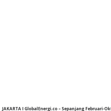
JAKARTA I GlobalEnergi.co
– Sepanjang Februari-Okt