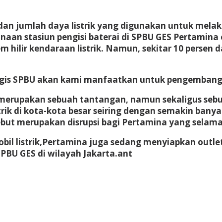
n jumlah daya listrik yang digunakan untuk melakuka
gunaan stasiun pengisi baterai di SPBU GES Pertamin
ilir kendaraan listrik. Namun, sekitar 10 persen d
tegis SPBU akan kami manfaatkan untuk pengembangan i
ni merupakan sebuah tantangan, namun sekaligus se
ik di kota-kota besar seiring dengan semakin bany
rsebut merupakan disrupsi bagi Pertamina yang sela
bil listrik,Pertamina juga sedang menyiapkan outlet
SPBU GES di wilayah Jakarta.
an
t