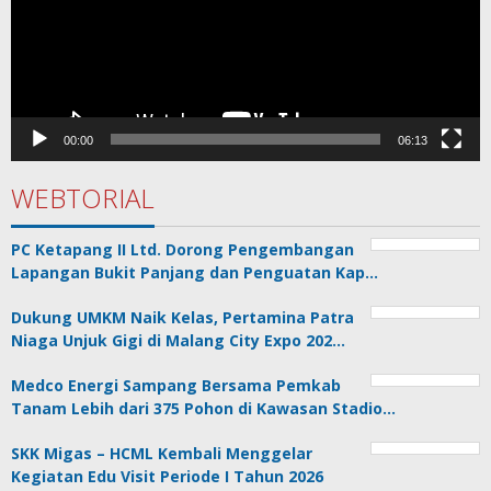
00:00
06:13
WEBTORIAL
PC Ketapang II Ltd. Dorong Pengembangan
Lapangan Bukit Panjang dan Penguatan Kap…
Dukung UMKM Naik Kelas, Pertamina Patra
Niaga Unjuk Gigi di Malang City Expo 202…
Medco Energi Sampang Bersama Pemkab
Tanam Lebih dari 375 Pohon di Kawasan Stadio…
SKK Migas – HCML Kembali Menggelar
Kegiatan Edu Visit Periode I Tahun 2026