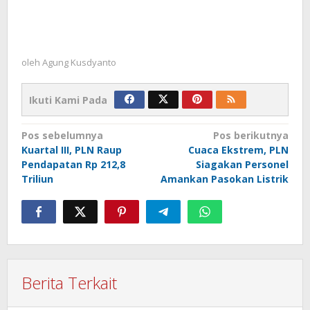
oleh
Agung Kusdyanto
Ikuti Kami Pada
Navigasi
Pos sebelumnya
Pos berikutnya
Kuartal III, PLN Raup
Cuaca Ekstrem, PLN
pos
Pendapatan Rp 212,8
Siagakan Personel
Triliun
Amankan Pasokan Listrik
Berita Terkait