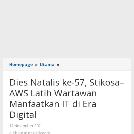
Dies
Homepage
»
Utama
»
Natalis
ke-
Dies Natalis ke-57, Stikosa–
57,
Stikosa–
AWS Latih Wartawan
AWS
Manfaatkan IT di Era
Latih
Wartawan
Digital
Manfaatkan
IT
oleh
11 November 2021
di
Agung
oleh
Agung Kusdyanto
Era