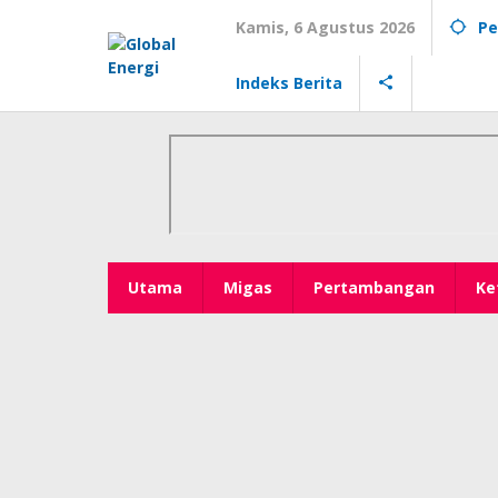
Lewati
Kamis, 6 Agustus 2026
Pe
ke
konten
Indeks Berita
Utama
Migas
Pertambangan
Ke