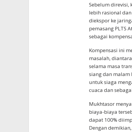
Sebelum direvisi,
lebih rasional dan
diekspor ke jarin
pemasang PLTS At
sebagai kompensas
Kompensasi ini me
masalah, diantara
selama masa tran
siang dan malam 
untuk siaga menga
cuaca dan sebagain
Mukhtasor menyat
biaya-biaya terse
dapat 100% diimpo
Dengan demikian,