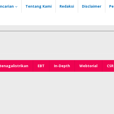
ncarian
Tentang Kami
Redaksi
Disclaimer
Pe
tenagalistrikan
EBT
In-Depth
Webtorial
CSR