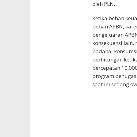
oleh PLN.
Ketika beban keu
beban APBN, kare
pengeluaran APBN.
konsekuensi lain,
padahal konsumsi
perhitungan keti
percepatan 10.000
program penugasa
saat ini sedang ov