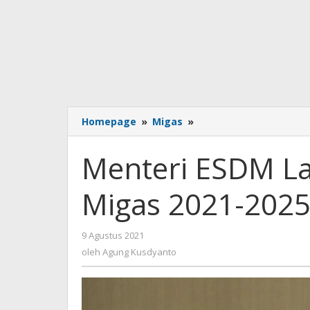
Menteri
Homepage
»
Migas
»
ESDM
Lantik
Menteri ESDM La
Ketua-
Komite
Migas 2021-2025
BPH
Migas
2021-
oleh
9 Agustus 2021
2025,
Agung
Ini
oleh
Agung Kusdyanto
Kusdyanto
Pesannya