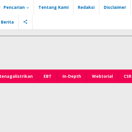
Pencarian
Tentang Kami
Redaksi
Disclaimer
 Berita
tenagalistrikan
EBT
In-Depth
Webtorial
CSR