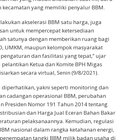
en kecamatan yang memiliki penyalur BBM.
lakukan akselerasi BBM satu harga, juga
osan untuk mempercepat ketersediaan
lah satunya dengan memberikan ruang bagi
MD, UMKM, maupun kelompok masyarakat
pengaturan dan fasilitasi yang tepat,” ujar
a pelantikan Ketua dan Komite BPH Migas
iarkan secara virtual, Senin (9/8/2021).
u diperhatikan, yakni seperti monitoring dan
aan cadangan operasional BBM, perubahan
an Presiden Nomor 191 Tahun 2014 tentang
stribusian dan Harga Jual Eceran Bahan Bakar
eraturan pelaksanaannya. Kemudian, regulasi
BBM nasional dalam rangka ketahanan energi,
r penempatan tangki BBM milik badan usaha di