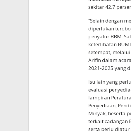
sekitar 42,7 pers
“Selain dengan me
diperlukan terob
penyalur BBM. Sa
keterlibatan BU
setempat, melalui 
Arifin dalam acar
2021-2025 yang dis
Isu lain yang perl
evaluasi penyedi
lampiran Peratur
Penyediaan, Pendi
Minyak, beserta p
terkait cadangan 
serta perlu diatu