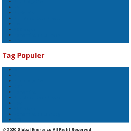
PLN UID Jatim
EBT
Pertamina
PLN Nusantara Power
LPG
SKK Migas
Pertamina Hulu Energi
PGN
Tag Populer
BNI
PLN
PLN UID Jatim
EBT
Pertamina
PLN Nusantara Power
LPG
SKK Migas
Pertamina Hulu Energi
PGN
© 2020 Global Energi.co All Right Reserved