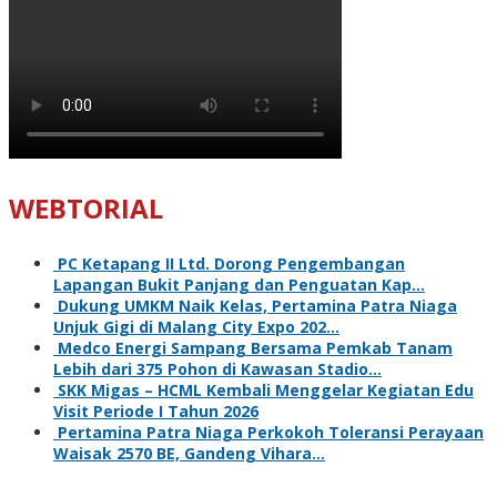
WEBTORIAL
PC Ketapang II Ltd. Dorong Pengembangan
Lapangan Bukit Panjang dan Penguatan Kap…
Dukung UMKM Naik Kelas, Pertamina Patra Niaga
Unjuk Gigi di Malang City Expo 202…
Medco Energi Sampang Bersama Pemkab Tanam
Lebih dari 375 Pohon di Kawasan Stadio…
SKK Migas – HCML Kembali Menggelar Kegiatan Edu
Visit Periode I Tahun 2026
Pertamina Patra Niaga Perkokoh Toleransi Perayaan
Waisak 2570 BE, Gandeng Vihara…