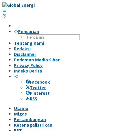
Lewati
ke
konten
Pencarian
Tentang Kami
Redaksi
Disclaimer
Pedoman Media Siber
Privacy Policy
Indeks Berita
Facebook
Twitter
Pinterest
RSS
Utama
Migas
Pertambangan
Ketenagalistrikan
EBT