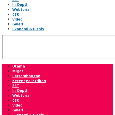
In-Depth
Webtorial
CSR
Video
Galeri
Ekonomi & Bisnis
Utama
Migas
Pertambangan
Ketenagalistrikan
EBT
In-Depth
Webtorial
CSR
Video
Galeri
Ekonomi & Bisnis