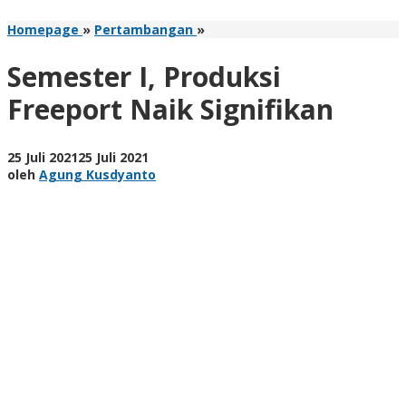
Semester
Homepage
»
Pertambangan
»
I,
Produksi
Semester I, Produksi
Freeport
Naik
Freeport Naik Signifikan
Signifikan
oleh
25 Juli 2021
25 Juli 2021
Agung
oleh
Agung Kusdyanto
Kusdyanto