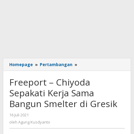
Freeport
Homepage
»
Pertambangan
»
–
Chiyoda
Freeport – Chiyoda
Sepakati
Kerja
Sepakati Kerja Sama
Sama
Bangun Smelter di Gresik
Bangun
Smelter
di
oleh
16 Juli 2021
Agung
Gresik
oleh
Agung Kusdyanto
Kusdyanto