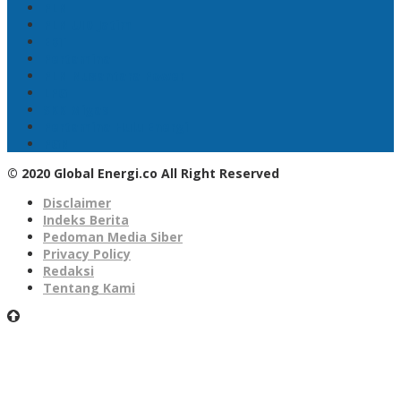
PLN
PLN UID Jatim
EBT
Pertamina
PLN Nusantara Power
LPG
SKK Migas
Pertamina Hulu Energi
PGN
© 2020 Global Energi.co All Right Reserved
Disclaimer
Indeks Berita
Pedoman Media Siber
Privacy Policy
Redaksi
Tentang Kami