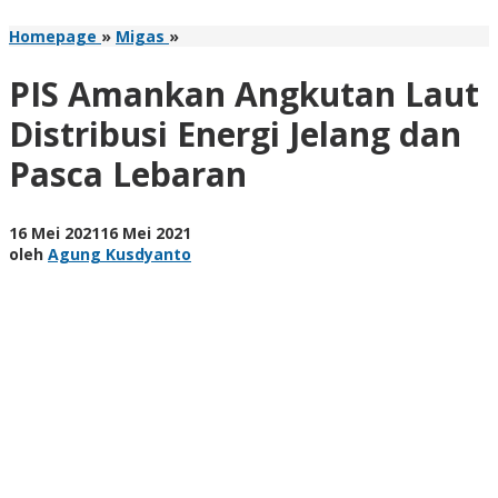
PIS
Homepage
»
Migas
»
Amankan
Angkutan
PIS Amankan Angkutan Laut
Laut
Distribusi
Distribusi Energi Jelang dan
Energi
Pasca Lebaran
Jelang
dan
Pasca
Lebaran
oleh
16 Mei 2021
16 Mei 2021
Agung
oleh
Agung Kusdyanto
Kusdyanto