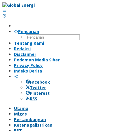
Lewati
ke
konten
Pencarian
Tentang Kami
Redaksi
Disclaimer
Pedoman Media Siber
Privacy Policy
Indeks Berita
Facebook
Twitter
Pinterest
RSS
Utama
Migas
Pertambangan
Ketenagalistrikan
EBT