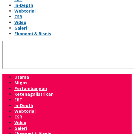
In-Depth
Webtorial
CSR
Video
Galeri
Ekonomi & Bisnis
Utama
Migas
Pertambangan
Ketenagalistrikan
EBT
In-Depth
Webtorial
CSR
Video
Galeri
Ekonomi & Bisnis