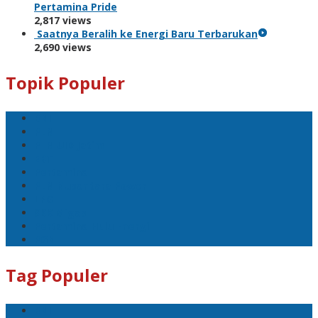
Pertamina Pride
2,817 views
Saatnya Beralih ke Energi Baru Terbarukan
2,690 views
Topik Populer
BNI
PLN
PLN UID Jatim
EBT
Pertamina
PLN Nusantara Power
LPG
SKK Migas
Pertamina Hulu Energi
PGN
Tag Populer
BNI