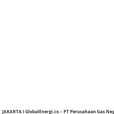
JAKARTA I GlobalEnergi.co
– PT Perusahaan Gas Neg