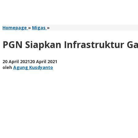
PGN
Homepage
»
Migas
»
Siapkan
Infrastruktur
PGN Siapkan Infrastruktur Ga
Gas
Terintegrasi
oleh
20 April 2021
20 April 2021
Agung
oleh
Agung Kusdyanto
Kusdyanto