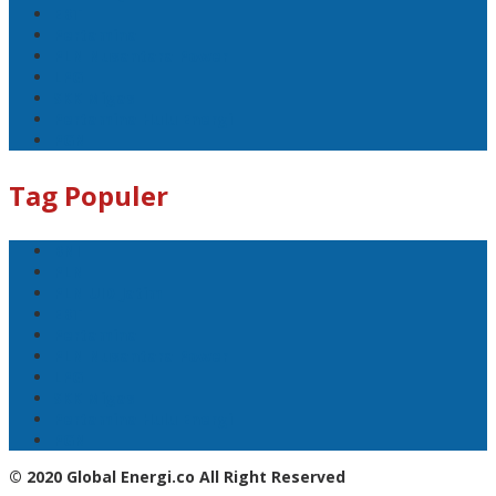
EBT
Pertamina
PLN Nusantara Power
LPG
SKK Migas
Pertamina Hulu Energi
PGN
Tag Populer
BNI
PLN
PLN UID Jatim
EBT
Pertamina
PLN Nusantara Power
LPG
SKK Migas
Pertamina Hulu Energi
PGN
© 2020 Global Energi.co All Right Reserved