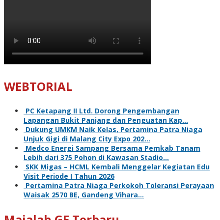
WEBTORIAL
PC Ketapang II Ltd. Dorong Pengembangan
Lapangan Bukit Panjang dan Penguatan Kap…
Dukung UMKM Naik Kelas, Pertamina Patra Niaga
Unjuk Gigi di Malang City Expo 202…
Medco Energi Sampang Bersama Pemkab Tanam
Lebih dari 375 Pohon di Kawasan Stadio…
SKK Migas – HCML Kembali Menggelar Kegiatan Edu
Visit Periode I Tahun 2026
Pertamina Patra Niaga Perkokoh Toleransi Perayaan
Waisak 2570 BE, Gandeng Vihara…
Majalah GE Terbaru