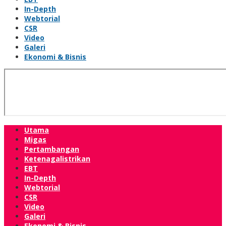
In-Depth
Webtorial
CSR
Video
Galeri
Ekonomi & Bisnis
Utama
Migas
Pertambangan
Ketenagalistrikan
EBT
In-Depth
Webtorial
CSR
Video
Galeri
Ekonomi & Bisnis