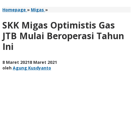
SKK
Homepage
»
Migas
»
Migas
Optimistis
SKK Migas Optimistis Gas
Gas
JTB
JTB Mulai Beroperasi Tahun
Mulai
Ini
Beroperasi
Tahun
Ini
oleh
8 Maret 2021
8 Maret 2021
Agung
oleh
Agung Kusdyanto
Kusdyanto