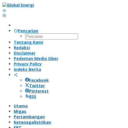
Lewati
ke
konten
Pencarian
Tentang Kami
Redaksi
Disclaimer
Pedoman Media Siber
Privacy Policy
Indeks Berita
Facebook
Twitter
Pinterest
RSS
Utama
Migas
Pertambangan
Ketenagalistrikan
EBT