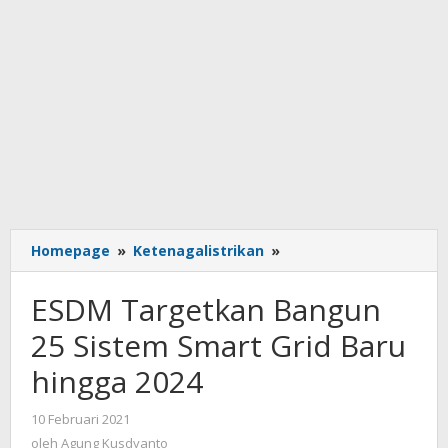
ESDM
Homepage
»
Ketenagalistrikan
»
Targetkan
Bangun
ESDM Targetkan Bangun
25
Sistem
25 Sistem Smart Grid Baru
Smart
hingga 2024
Grid
Baru
hingga
oleh
10 Februari 2021
Agung
2024
oleh
Agung Kusdyanto