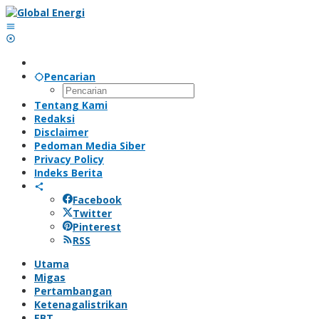
Lewati
ke
konten
Pencarian
Tentang Kami
Redaksi
Disclaimer
Pedoman Media Siber
Privacy Policy
Indeks Berita
Facebook
Twitter
Pinterest
RSS
Utama
Migas
Pertambangan
Ketenagalistrikan
EBT