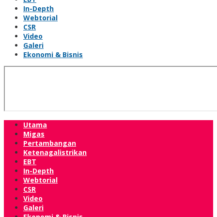
In-Depth
Webtorial
CSR
Video
Galeri
Ekonomi & Bisnis
Utama
Migas
Pertambangan
Ketenagalistrikan
EBT
In-Depth
Webtorial
CSR
Video
Galeri
Ekonomi & Bisnis