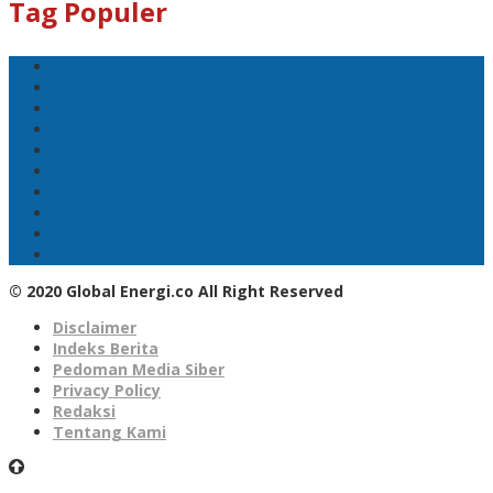
Tag Populer
BNI
PLN
PLN UID Jatim
EBT
Pertamina
PLN Nusantara Power
LPG
SKK Migas
Pertamina Hulu Energi
PGN
© 2020 Global Energi.co All Right Reserved
Disclaimer
Indeks Berita
Pedoman Media Siber
Privacy Policy
Redaksi
Tentang Kami