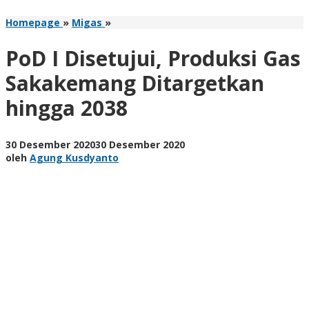
PoD
Homepage
»
Migas
»
I
Disetujui,
PoD I Disetujui, Produksi Gas
Produksi
Gas
Sakakemang Ditargetkan
Sakakemang
hingga 2038
Ditargetkan
hingga
2038
oleh
30 Desember 2020
30 Desember 2020
Agung
oleh
Agung Kusdyanto
Kusdyanto