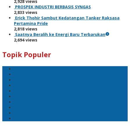
2,928 views
PROSPEK INDUSTRI BERBASIS SYNGAS
2,833 views
Erick Thohir Sambut Kedatangan Tanker Raksasa
Pertamina Pride
2,818 views
Saatnya Beralih ke Energi Baru Terbarukan
2,694 views
Topik Populer
BNI
PLN
PLN UID Jatim
EBT
Pertamina
PLN Nusantara Power
LPG
SKK Migas
Pertamina Hulu Energi
PGN