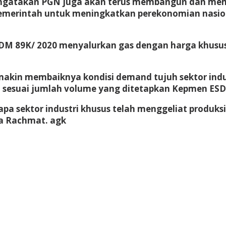
gatakan PGN juga akan terus membangun dan mempe
emerintah untuk meningkatkan perekonomian nasiona
 89K/ 2020 menyalurkan gas dengan harga khusus s
in membaiknya kondisi demand tujuh sektor indus
n sesuai jumlah volume yang ditetapkan Kepmen ESD
pa sektor industri khusus telah menggeliat produk
ta Rachmat. agk