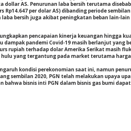
ta dollar AS. Penurunan laba bersih terutama dise
kurs Rp14.647 per dolar AS) dibanding periode sembilan
aba bersih juga akibat peningkatan beban lain-lain 
ngkapkan pencapaian kinerja keuangan hingga kuart
aitu dampak pandemi Covid-19 masih berlanjut yang
kurs rupiah terhadap dolar Amerika Serikat masih flu
r hulu yang tergantung pada market terutama harga 
pengaruh kondisi perekonomian saat ini, namun pen
ang sembilan 2020, PGN telah melakukan upaya upay
n bahwa bisnis inti PGN dalam bisnis gas bumi dapa