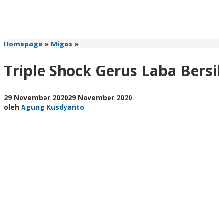
Triple
Homepage
»
Migas
»
Shock
Gerus
Triple Shock Gerus Laba Bers
Laba
Bersih
PGN
oleh
29 November 2020
29 November 2020
58,7%
Agung
oleh
Agung Kusdyanto
Kusdyanto