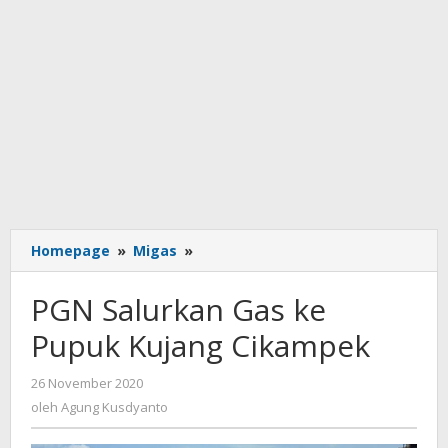
PGN
Homepage
»
Migas
»
Salurkan
Gas
PGN Salurkan Gas ke
ke
Pupuk
Pupuk Kujang Cikampek
Kujang
Cikampek
oleh
26 November 2020
Agung
oleh
Agung Kusdyanto
Kusdyanto