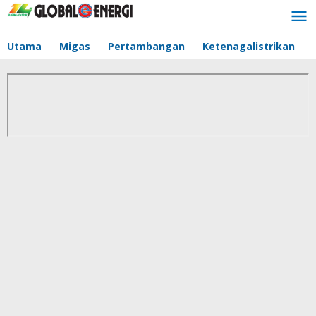
Lewati
ke
konten
Utama
Migas
Pertambangan
Ketenagalistrikan