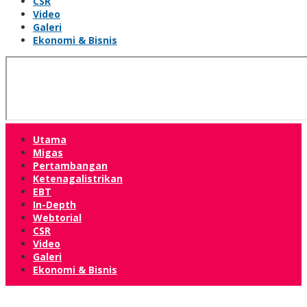
CSR
Video
Galeri
Ekonomi & Bisnis
Utama
Migas
Pertambangan
Ketenagalistrikan
EBT
In-Depth
Webtorial
CSR
Video
Galeri
Ekonomi & Bisnis