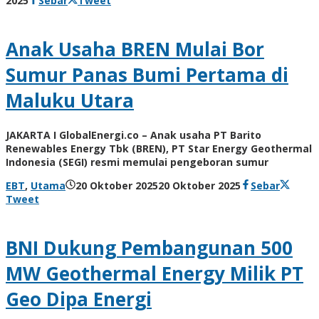
2025
Sebar
Tweet
Admin
Anak Usaha BREN Mulai Bor
Sumur Panas Bumi Pertama di
Maluku Utara
JAKARTA I GlobalEnergi.co – Anak usaha PT Barito
Renewables Energy Tbk (BREN), PT Star Energy Geothermal
Indonesia (SEGI) resmi memulai pengeboran sumur
oleh
EBT
,
Utama
20 Oktober 2025
20 Oktober 2025
Sebar
Agung
Tweet
Kusdyanto
BNI Dukung Pembangunan 500
MW Geothermal Energy Milik PT
Geo Dipa Energi