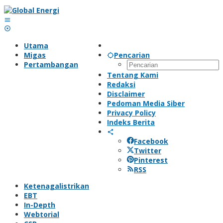
Lewati
ke
konten
Utama
Migas
Pencarian
Pertambangan
Tentang Kami
Redaksi
Disclaimer
Pedoman Media Siber
Privacy Policy
Indeks Berita
Facebook
Twitter
Pinterest
RSS
Ketenagalistrikan
EBT
In-Depth
Webtorial