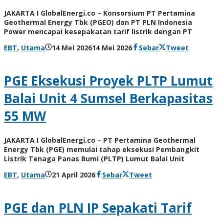
JAKARTA I GlobalEnergi.co – Konsorsium PT Pertamina
Geothermal Energy Tbk (PGEO) dan PT PLN Indonesia
Power mencapai kesepakatan tarif listrik dengan PT
oleh
EBT
,
Utama
14 Mei 2026
14 Mei 2026
Sebar
Tweet
Admin
PGE Eksekusi Proyek PLTP Lumut
Balai Unit 4 Sumsel Berkapasitas
55 MW
JAKARTA I GlobalEnergi.co – PT Pertamina Geothermal
Energy Tbk (PGE) memulai tahap eksekusi Pembangkit
Listrik Tenaga Panas Bumi (PLTP) Lumut Balai Unit
oleh
EBT
,
Utama
21 April 2026
Sebar
Tweet
Agung
Kusdyanto
PGE dan PLN IP Sepakati Tarif