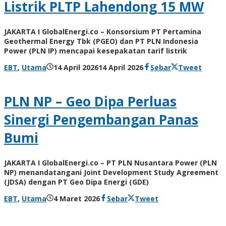
Listrik PLTP Lahendong 15 MW
JAKARTA I GlobalEnergi.co – Konsorsium PT Pertamina
Geothermal Energy Tbk (PGEO) dan PT PLN Indonesia
Power (PLN IP) mencapai kesepakatan tarif listrik
oleh
EBT
,
Utama
14 April 2026
14 April 2026
Sebar
Tweet
Agung
Kusdyanto
PLN NP – Geo Dipa Perluas
Sinergi Pengembangan Panas
Bumi
JAKARTA I GlobalEnergi.co – PT PLN Nusantara Power (PLN
NP) menandatangani Joint Development Study Agreement
(JDSA) dengan PT Geo Dipa Energi (GDE)
oleh
EBT
,
Utama
4 Maret 2026
Sebar
Tweet
Agung
Kusdyanto