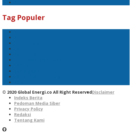
PGN
Tag Populer
BNI
PLN
PLN UID Jatim
EBT
Pertamina
PLN Nusantara Power
LPG
SKK Migas
Pertamina Hulu Energi
PGN
© 2020 Global Energi.co All Right Reserved
Disclaimer
Indeks Berita
Pedoman Media Siber
Privacy Policy
Redaksi
Tentang Kami