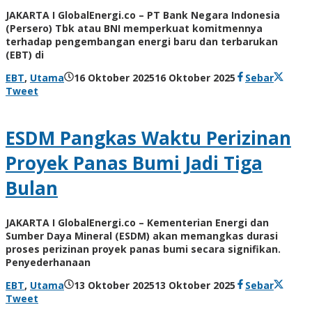
JAKARTA I GlobalEnergi.co – PT Bank Negara Indonesia
(Persero) Tbk atau BNI memperkuat komitmennya
terhadap pengembangan energi baru dan terbarukan
(EBT) di
oleh
EBT
,
Utama
16 Oktober 2025
16 Oktober 2025
Sebar
Admin
Tweet
ESDM Pangkas Waktu Perizinan
Proyek Panas Bumi Jadi Tiga
Bulan
JAKARTA I GlobalEnergi.co – Kementerian Energi dan
Sumber Daya Mineral (ESDM) akan memangkas durasi
proses perizinan proyek panas bumi secara signifikan.
Penyederhanaan
oleh
EBT
,
Utama
13 Oktober 2025
13 Oktober 2025
Sebar
Admin
Tweet