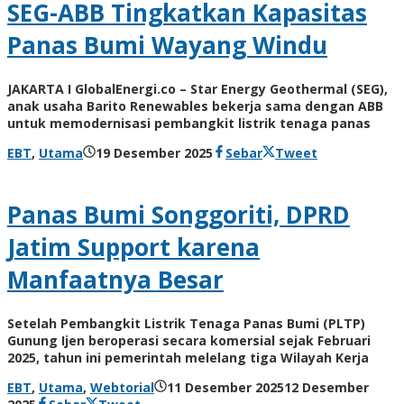
SEG-ABB Tingkatkan Kapasitas
Panas Bumi Wayang Windu
JAKARTA I GlobalEnergi.co – Star Energy Geothermal (SEG),
anak usaha Barito Renewables bekerja sama dengan ABB
untuk memodernisasi pembangkit listrik tenaga panas
oleh
EBT
,
Utama
19 Desember 2025
Sebar
Tweet
Admin
Panas Bumi Songgoriti, DPRD
Jatim Support karena
Manfaatnya Besar
Setelah Pembangkit Listrik Tenaga Panas Bumi (PLTP)
Gunung Ijen beroperasi secara komersial sejak Februari
2025, tahun ini pemerintah melelang tiga Wilayah Kerja
EBT
,
Utama
,
Webtorial
11 Desember 2025
12 Desember
oleh