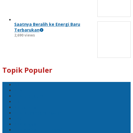
Saatnya Beralih ke Energi Baru
Terbarukan
2,690 views
Topik Populer
BNI
PLN
PLN UID Jatim
EBT
Pertamina
PLN Nusantara Power
LPG
SKK Migas
Pertamina Hulu Energi