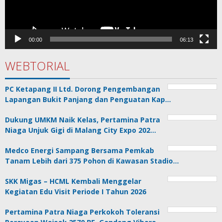
00:00
06:13
WEBTORIAL
PC Ketapang II Ltd. Dorong Pengembangan
Lapangan Bukit Panjang dan Penguatan Kap…
Dukung UMKM Naik Kelas, Pertamina Patra
Niaga Unjuk Gigi di Malang City Expo 202…
Medco Energi Sampang Bersama Pemkab
Tanam Lebih dari 375 Pohon di Kawasan Stadio…
SKK Migas – HCML Kembali Menggelar
Kegiatan Edu Visit Periode I Tahun 2026
Pertamina Patra Niaga Perkokoh Toleransi