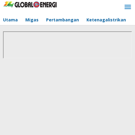
Lewati
ke
konten
Utama
Migas
Pertambangan
Ketenagalistrikan