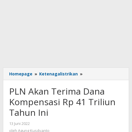
PLN
Homepage
»
Ketenagalistrikan
»
Akan
Terima
PLN Akan Terima Dana
Dana
Kompensasi
Kompensasi Rp 41 Triliun
Rp
Tahun Ini
41
Triliun
Tahun
oleh
13 Juni 2022
Agung
Ini
oleh
Agung Kusdyanto