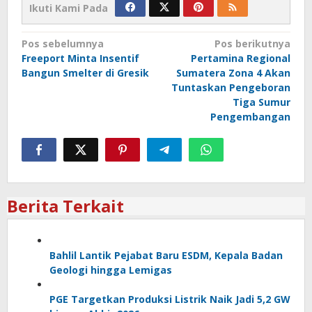
Ikuti Kami Pada
Navigasi
Pos sebelumnya
Pos berikutnya
Freeport Minta Insentif
Pertamina Regional
pos
Bangun Smelter di Gresik
Sumatera Zona 4 Akan
Tuntaskan Pengeboran
Tiga Sumur
Pengembangan
Berita Terkait
Bahlil Lantik Pejabat Baru ESDM, Kepala Badan
Geologi hingga Lemigas
PGE Targetkan Produksi Listrik Naik Jadi 5,2 GW