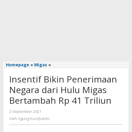
Insentif
Homepage
»
Migas
»
Bikin
Insentif Bikin Penerimaan
Penerimaan
Negara
Negara dari Hulu Migas
dari
Hulu
Bertambah Rp 41 Triliun
Migas
Bertambah
oleh
2 September 2021
Rp
Agung
oleh
Agung Kusdyanto
41
Kusdyanto
Triliun