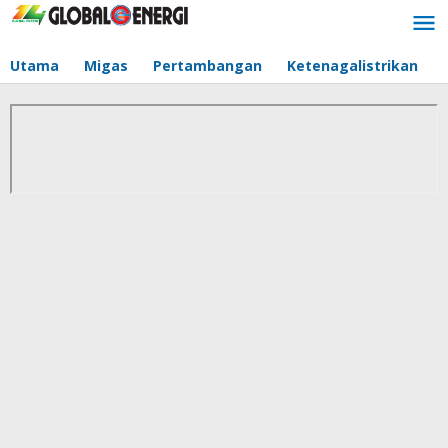
Lewati
ke
konten
Utama
Migas
Pertambangan
Ketenagalistrikan